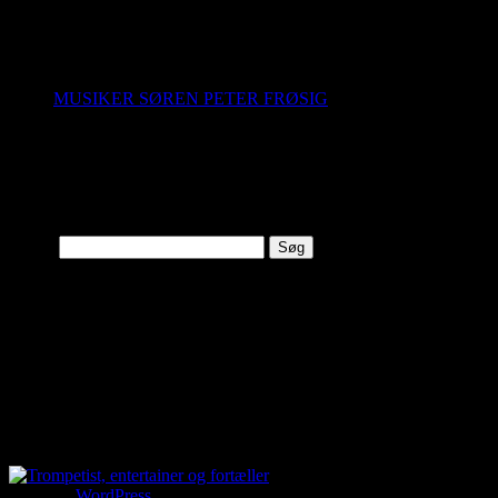
Ingen kategorier
Pages
MUSIKER SØREN PETER FRØSIG
Resent Comments
Search
Søg…
Categories
Ingen kategorier
Categories
Ingen kategorier
Kører på
WordPress
.