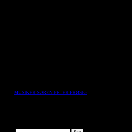
1
2
3
4
5
6
7
8
9
10
11
12
13
14
15
16
17
18
19
20
21
22
23
24
25
26
27
28
29
30
31
Categories
Ingen kategorier
Pages
MUSIKER SØREN PETER FRØSIG
Resent Comments
Search
Søg…